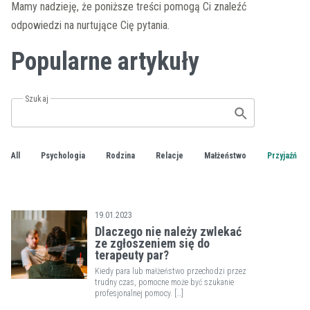
Mamy nadzieję, że poniższe treści pomogą Ci znaleźć
odpowiedzi na nurtujące Cię pytania.
Popularne artykuły
Szukaj
All
Psychologia
Rodzina
Relacje
Małżeństwo
Przyjaźń
19.01.2023
Dlaczego nie należy zwlekać
ze zgłoszeniem się do
terapeuty par?
Kiedy para lub małżeństwo przechodzi przez
trudny czas, pomocne może być szukanie
profesjonalnej pomocy. […]