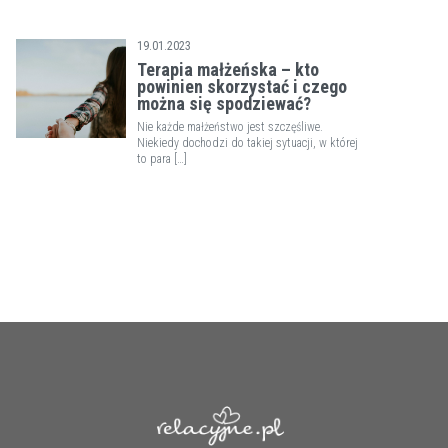
19.01.2023
Terapia małżeńska – kto
powinien skorzystać i czego
można się spodziewać?
Nie każde małżeństwo jest szczęśliwe.
Niekiedy dochodzi do takiej sytuacji, w której
to para […]