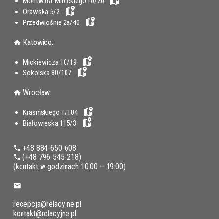
Montwiłła-Mireckiego 10/20
Orawska 5/2
Przedwiośnie 2a/40
Katowice:
Mickiewicza 10/19
Sokolska 80/107
Wrocław:
Krasińskiego 1/104
Białowieska 115/3
+48 884-650-608
(+48 796-545-218
)
(kontakt w godzinach 10:00 – 19:00)
recepcja@relacyjne.pl
kontakt@relacyjne.pl