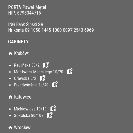
PORTA Paweł Mętel
NIP: 6793044715
ING Bank Śląski SA
Nr konta 09 1050 1445 1000 0097 2543 6969
GABINETY
Kraków:
Paulińska 30/2
Montwiłła-Mireckiego 10/20
Orawska 5/2
Przedwiośnie 2a/40
Katowice:
Mickiewicza 10/19
Sokolska 80/107
Wrocław: