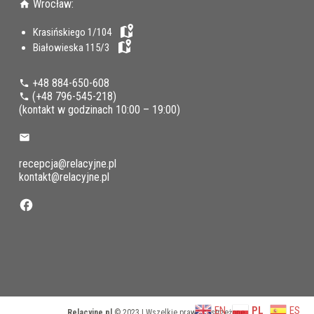
Wrocław:
Krasińskiego 1/104
Białowieska 115/3
+48 884-650-608
(+48 796-545-218
)
(kontakt w godzinach 10:00 – 19:00)
recepcja@relacyjne.pl
kontakt@relacyjne.pl
EN
PL
ES
Relacyjne.pl
© 2023 | Wszelkie prawa zastrzeżone.