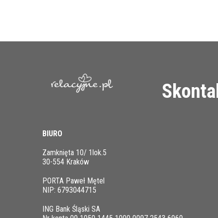
Skontak
BIURO
Zamknięta 10/ 1lok.5
30-554 Kraków
PORTA Paweł Mętel
NIP: 6793044715
ING Bank Śląski SA