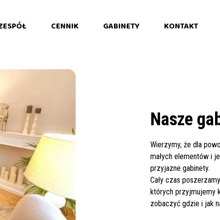
ZESPÓŁ
CENNIK
GABINETY
KONTAKT
Nasze gab
Wierzymy, że dla powo
małych elementów i j
przyjazne gabinety.
Cały czas poszerzamy 
których przyjmujemy k
zobaczyć gdzie i jak n